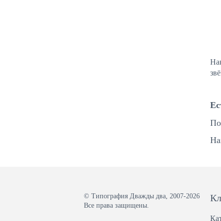
На
звё
Ес
По
На
© Типография Дважды два, 2007-2026
Кл
Все права защищены.
Ка