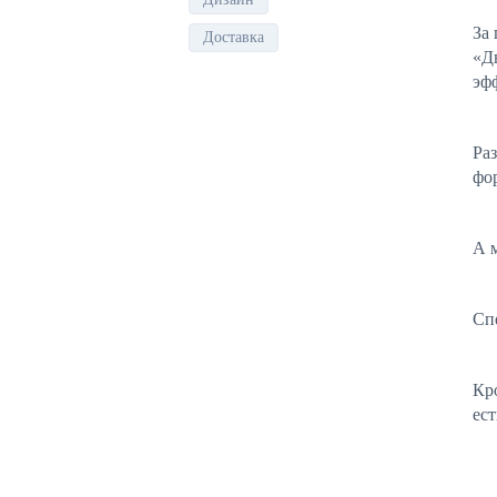
За
Доставка
«Д
эфф
Ра
фо
А м
Сп
Кро
ес