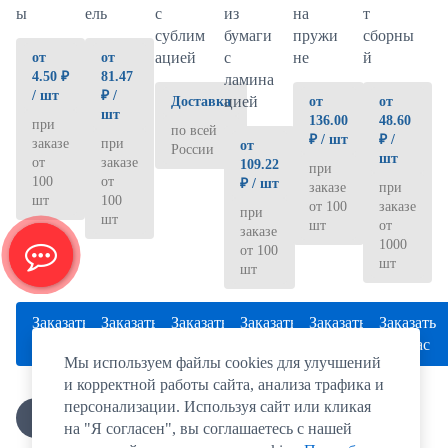
ы
ель
с
на
из
т
сублим
пружи
бумаги
сборны
ацией
не
с
й
от
от
4.50 ₽
81.47
ламина
/ шт
₽ /
цией
Доставка
от
от
шт
136.00
48.60
при
по всей
₽ / шт
₽ /
заказе
при
от
России
шт
от
заказе
109.22
при
100
от
₽ / шт
заказе
при
шт
100
от 100
заказе
при
шт
шт
от
заказе
1000
от 100
шт
шт
Заказать
Заказать
Заказать
Заказать
Заказать
Заказать
сейчас
сейчас
сейчас
сейчас
сейчас
сейчас
Мы используем файлы cookies для улучшений
и корректной работы сайта, анализа трафика и
персонализации. Используя сайт или кликая
на "Я согласен", вы соглашаетесь с нашей