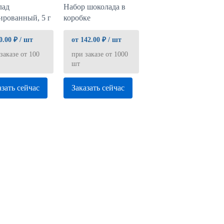
лад
Набор шоколада в
ированный, 5 г
коробке
0.00 ₽ / шт
от 142.00 ₽ / шт
заказе от 100
при заказе от 1000
шт
азать сейчас
Заказать сейчас