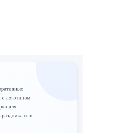
оративные
 с логотипом
рка для
праздника или