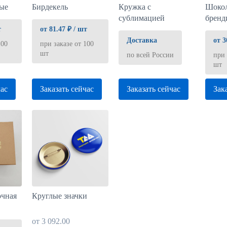
ые
Бирдекель
Кружка с
Шоко
сублимацией
бренд
т
от 81.47 ₽ / шт
Доставка
от 3
100
при заказе от 100
шт
по всей России
при 
шт
час
Заказать сейчас
Заказать сейчас
Зак
Круглые значки
очная
от
3 092.00