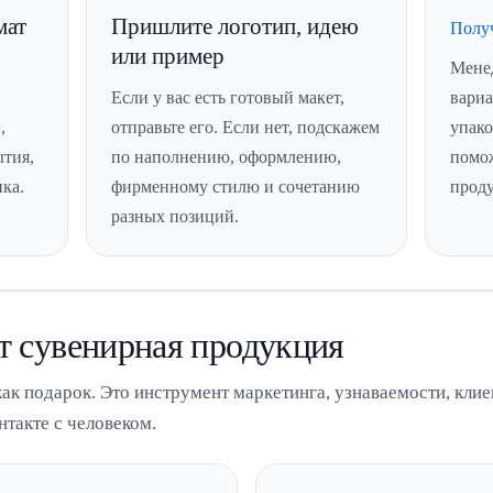
мат
Пришлите логотип, идею
Получ
или пример
Мене
Если у вас есть готовый макет,
вариа
,
отправьте его. Если нет, подскажем
упако
ытия,
по наполнению, оформлению,
помо
ка.
фирменному стилю и сочетанию
прод
разных позиций.
т сувенирная продукция
ак подарок. Это инструмент маркетинга, узнаваемости, клие
нтакте с человеком.