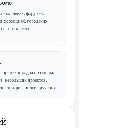
промо
 выставках, форумах,
конференциях, городских
ых активностях.
в
ю продукцию для праздников,
в, небольших проектов,
онализированного вручения.
ей