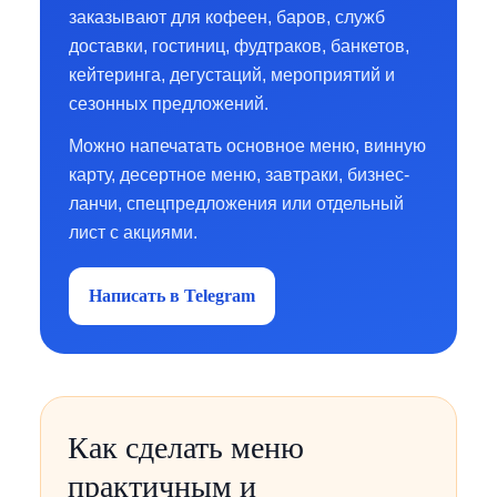
заказывают для кофеен, баров, служб
доставки, гостиниц, фудтраков, банкетов,
кейтеринга, дегустаций, мероприятий и
сезонных предложений.
Можно напечатать основное меню, винную
карту, десертное меню, завтраки, бизнес-
ланчи, спецпредложения или отдельный
лист с акциями.
Написать в Telegram
Как сделать меню
практичным и