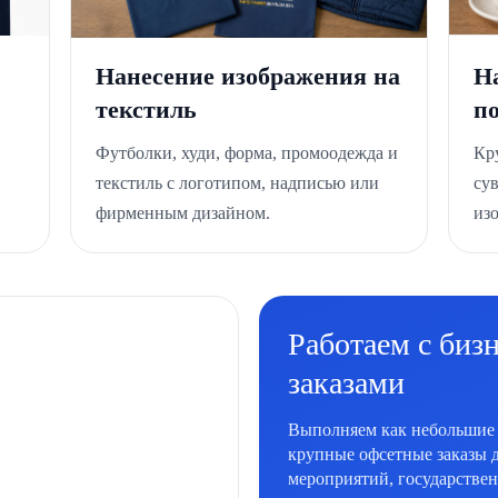
Нанесение изображения на
Н
текстиль
п
Футболки, худи, форма, промоодежда и
Кр
текстиль с логотипом, надписью или
су
фирменным дизайном.
из
Работаем с биз
заказами
Выполняем как небольшие 
крупные офсетные заказы д
мероприятий, государстве