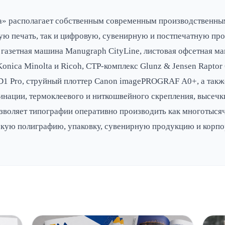
» располагает собственным современным производственным
ую печать, так и цифровую, сувенирную и постпечатную про
газетная машина Manugraph CityLine, листовая офсетная ма
nica Minolta и Ricoh, CTP-комплекс Glunz & Jensen Raptor
l D1 Pro, струйный плоттер Canon imagePROGRAF А0+, а так
нации, термоклеевого и ниткошвейного скрепления, высечки
зволяет типографии оперативно производить как многотысяч
кую полиграфию, упаковку, сувенирную продукцию и корпо