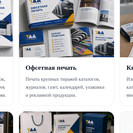
Офсетная печать
К
ок,
Печать крупных тиражей каталогов,
Из
еек
журналов, газет, календарей, упаковки
ка
ми.
и рекламной продукции.
мн