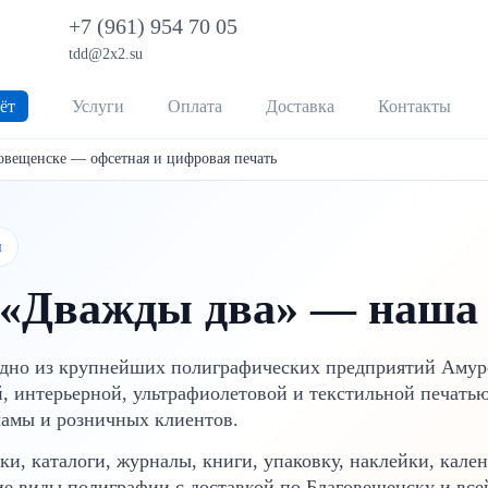
+7 (961) 954 70 05
tdd@2x2.su
ёт
Услуги
Оплата
Доставка
Контакты
овещенске — офсетная и цифровая печать
м
«Дважды два» — наша 
дно из крупнейших полиграфических предприятий Амур
й, интерьерной, ультрафиолетовой и текстильной печать
ламы и розничных клиентов.
ки, каталоги, журналы, книги, упаковку, наклейки, кале
е виды полиграфии с доставкой по Благовещенску и все