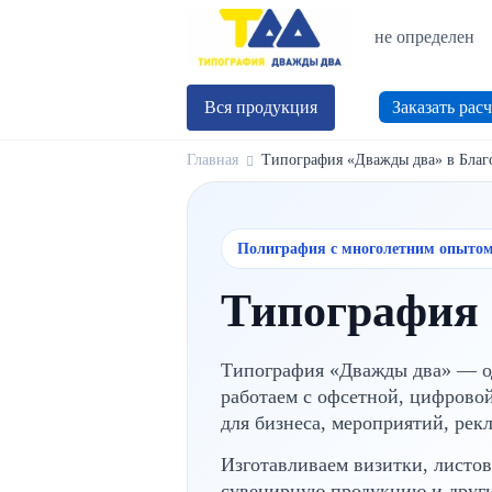
не определен
Вся продукция
Заказать расч
Главная
Типография «Дважды два» в Благ
Полиграфия с многолетним опыто
Типография 
Типография «Дважды два» — о
работаем с офсетной, цифрово
для бизнеса, мероприятий, рек
Изготавливаем визитки, листов
сувенирную продукцию и други