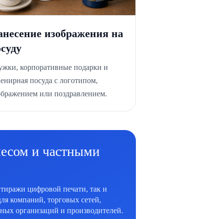
анесение изображения на
осуду
ужки, корпоративные подарки и
венирная посуда с логотипом,
ображением или поздравлением.
несом и частными
тиражи цифровой печати, так и
ля компаний, торговых сетей,
нных организаций и производителей.