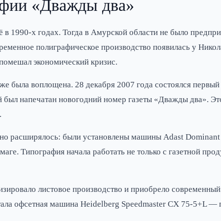
афии «Дважды два»
 в 1990-х годах. Тогда в Амурской области не было предпр
овременное полиграфическое производство появилась у Нико
 помешал экономический кризис.
ё же была воплощена. 28 декабря 2007 года состоялся первы
й был напечатан новогодний номер газеты «Дважды два». Это
.
но расширялось: были установлены машины Adast Dominant 
маге. Типография начала работать не только с газетной про
изировало листовое производство и приобрело современный
тала офсетная машина Heidelberg Speedmaster CX 75-5+L —