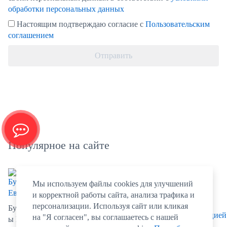
обработки персональных данных
Настоящим подтверждаю согласие с
Пользовательским
соглашением
Отправить
Популярное на сайте
Мы используем файлы cookies для улучшений
и корректной работы сайта, анализа трафика и
Визитк
персонализации. Используя сайт или кликая
Буклет
и
Пакеты
на "Я согласен", вы соглашаетесь с нашей
ы Евро
Этикет
Хенгер
бумажн