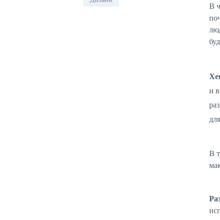
В ч
по
люд
буд
Хе
и 
ра
для
В 
мак
Ра
ис