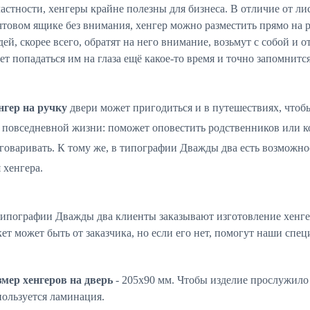
астности, хенгеры крайне полезны для бизнеса. В отличие от ли
чтовом ящике без внимания, хенгер можно разместить прямо на 
ей, скорее всего, обратят на него внимание, возьмут с собой и 
ет попадаться им на глаза ещё какое-то время и точно запомнится
нгер на ручку
двери может пригодиться и в путешествиях, чтобы
в повседневной жизни: поможет оповестить родственников или ко
зговаривать. К тому же, в типографии Дважды два есть возможно
 хенгера.
типографии Дважды два клиенты заказывают изготовление хенгер
ет может быть от заказчика, но если его нет, помогут наши спе
змер хенгеров на дверь
- 205
x
90 мм. Чтобы изделие прослужило
пользуется ламинация.