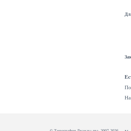
Дл
За
Ес
По
На
© Типография Дважды два, 2007-2026