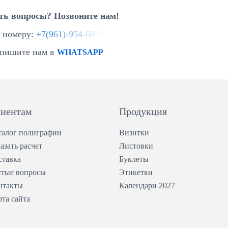
ть вопросы? Позвоните нам!
 номеру:
+
7
(
9
6
1
)
-
9
5
4
-
6
0
-
0
пишите нам в
WHATSAPP
иентам
Продукция
талог полиграфии
Визитки
азать расчет
Листовки
ставка
Буклеты
стые вопросы
Этикетки
нтакты
Календари 2027
рта сайта