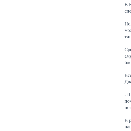
В 
сп
Но
мо
ти
Ср
ам
бл
Всё
Дв
- 
по
по
В 
на