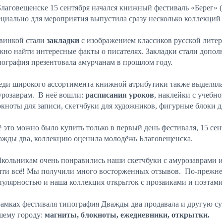
Благовещенске 15 сентября начался книжный фестиваль «Берег» 
ециально для мероприятия выпустила сразу несколько коллекций
винкой стали
закладки
с изображением классиков русской лите
жно найти интересные факты о писателях. Закладки стали допол
пография презентовала амурчанам в прошлом году.
еди широкого ассортимента книжной атрибутики также выделяла
урозаврам. В неё вошли:
расписания уроков
, наклейки с учебн
окноты для записи, скетчбуки для художников, фигурные блоки д
 это можно было купить только в первый день фестиваля, 15 сен
ажды два, коллекцию оценила молодёжь Благовещенска.
Школьникам очень понравились наши скетчбуки с амурозаврами и
чти всё! Мы получили много восторженных отзывов. По-прежне
пулярностью и наша коллекция открыток с прозаиками и поэтами
рамках фестиваля типография Дважды два продавала и другую 
шему городу:
магниты, блокноты, ежедневники, открытки.