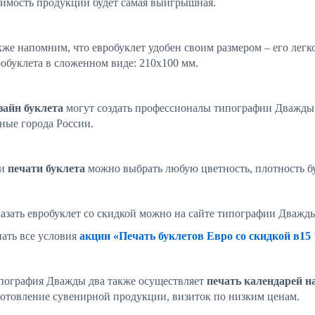
оимость продукции будет самая выигрышная.
кже напомним, что евробуклет удобен своим размером – его легк
робуклета в сложенном виде: 210х100 мм.
зайн буклета
могут создать профессионалы типографии Дважды 
зные города России.
и
печати буклета
можно выбрать любую цветность, плотность бум
казать евробуклет со скидкой можно на сайте типографии Дважд
нать все условия
акции «Печать буклетов Евро со скидкой в15 
пография Дважды два также осуществляет
печать календарей на
готовление сувенирной продукции, визиток по низким ценам.