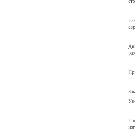
ст
Та
ев
Ди
ра
Пр
За
Уз
Ти
из