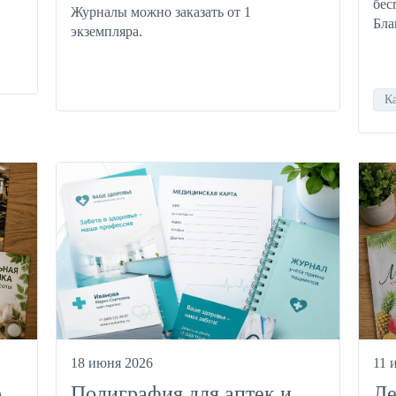
бес
Журналы можно заказать от 1
Бла
экземпляра.
К
18 июня 2026
11 
о
Полиграфия для аптек и
Ле