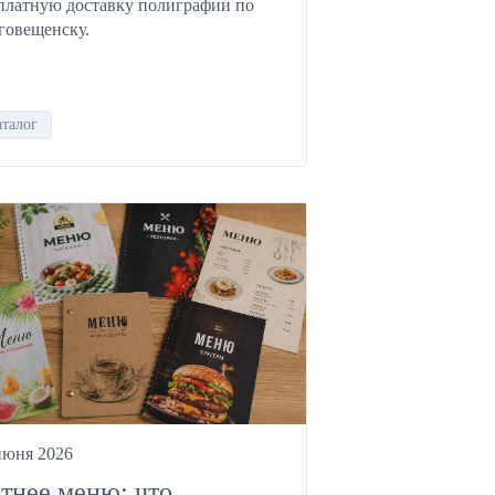
платную доставку полиграфии по
говещенску.
аталог
июня 2026
тнее меню: что