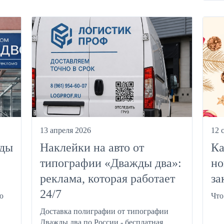
13 апреля 2026
12 
жды
Наклейки на авто от
Ка
типографии «Дважды два»:
но
реклама, которая работает
за
24/7
ю
Что
Доставка полиграфии от типографии
Дважды два по России - бесплатная.