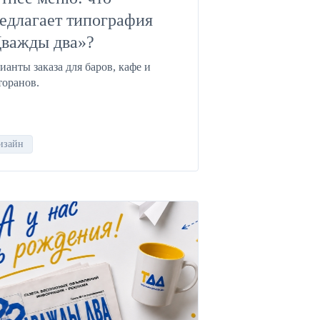
едлагает типография
важды два»?
ианты заказа для баров, кафе и
торанов.
изайн