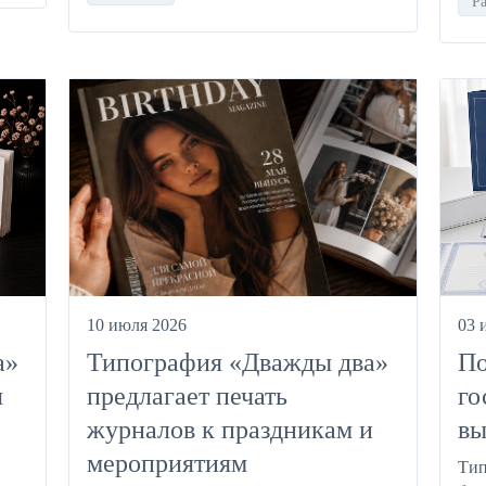
Р
10 июля 2026
03 
а»
Типография «Дважды два»
По
я
предлагает печать
го
журналов к праздникам и
вы
мероприятиям
Тип