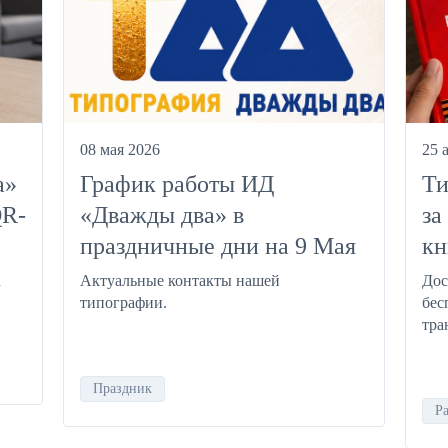
08 мая 2026
25 
а»
График работы ИД
Ти
QR-
«Дважды два» в
за
праздничные дни на 9 Мая
кн
Актуальные контакты нашей
Дос
.
типографии.
бес
тра
Праздник
Р