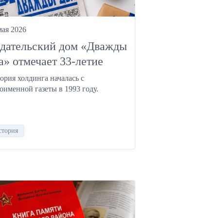
мая 2026
дательский дом «Дважды
а» отмечает 33-летие
ория холдинга началась с
оименной газеты в 1993 году.
стория