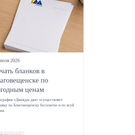
июля 2026
чать бланков в
аговещенске по
годным ценам
графия «Дважды два» осуществляет
авку по Благовещенску бесплатно и по всей
ии.