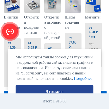
Магниты
Визитки
Открытк
Открытк
Шары
с
а
а двойная
воздушн
шоколадо
поздрави
с
ые
от
4.50 ₽
м
тельная
плоттерн
/ шт
ой резкой
от
37.60
от
от
при
₽ /
44.30
5.59 ₽
от
заказе
шт
₽ /
/ шт
5.00 ₽
от
Мы используем файлы cookies для улучшений
шт
/ шт
100
при
при
и корректной работы сайта, анализа трафика и
шт
заказе
при
заказе
при
персонализации. Используя сайт или кликая
от
заказе
от
заказе
100
на "Я согласен", вы соглашаетесь с нашей
от
100
от
шт
100
шт
политикой использования cookies.
Подробнее
100
шт
шт
Я согласен
Заказать
Заказать
Заказать
Заказать
Заказать
Итог:
1 915.00
сейчас
сейчас
сейчас
сейчас
сейчас