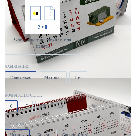
Односторонняя двуцветная
печать
ЛАМИНАЦИЯ
Глянцевая
Матовая
Нет
КОЛИЧЕСТВО СЕТОК
6
7
12
13
ПРУЖИНА
Черная
Белая
Серебристая