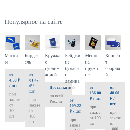
Популярное на сайте
Магнит
Бирдек
Кружка
Меню
Бейджи
Конвер
ы
ель
с
на
из
т
сублим
пружи
бумаги
сборны
ацией
не
с
й
от
от
4.50 ₽
81.47
ламина
/ шт
₽ /
цией
Доставка
от
от
шт
136.00
48.60
при
по всей
₽ / шт
₽ /
заказе
при
от
России
шт
от
заказе
109.22
при
100
от
₽ / шт
заказе
при
шт
100
от 100
заказе
при
шт
шт
от
заказе
1000