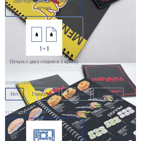
Двусторонняя полноцветная
печать
Печать с двух сторон в 1 краску
ЛАМИНАЦИЯ БЛОКА
Нет
Глянцевая
Матовая
Софт-тач
УСЛУГИ ПО ДИЗАЙНУ