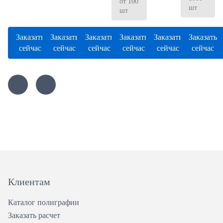
от 100
шт
шт
Заказать
Заказать
Заказать
Заказать
Заказать
Заказать
сейчас
сейчас
сейчас
сейчас
сейчас
сейчас
Клиентам
Каталог полиграфии
Заказать расчет