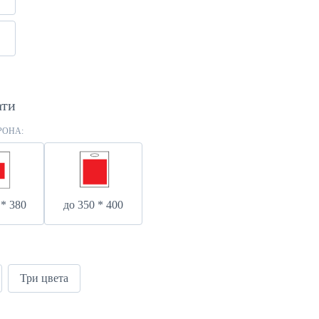
ати
РОНА:
 * 380
до 350 * 400
Три цвета