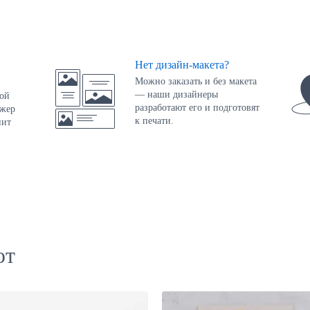
Нет дизайн-макета?
Можно заказать и без макета
— наши дизайнеры
той
разработают его и подготовят
джер
к печати.
нит
ют